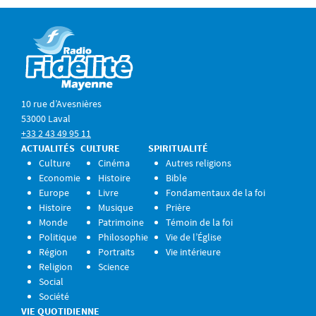
10 rue d’Avesnières
53000 Laval
+33 2 43 49 95 11
ACTUALITÉS
CULTURE
SPIRITUALITÉ
Culture
Cinéma
Autres religions
Economie
Histoire
Bible
Europe
Livre
Fondamentaux de la foi
Histoire
Musique
Prière
Monde
Patrimoine
Témoin de la foi
Politique
Philosophie
Vie de l’Église
Région
Portraits
Vie intérieure
Religion
Science
Social
Société
VIE QUOTIDIENNE