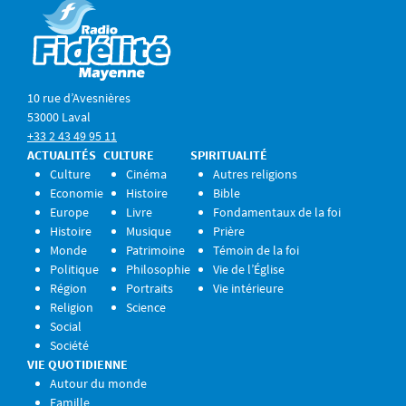
10 rue d’Avesnières
53000 Laval
+33 2 43 49 95 11
ACTUALITÉS
CULTURE
SPIRITUALITÉ
Culture
Cinéma
Autres religions
Economie
Histoire
Bible
Europe
Livre
Fondamentaux de la foi
Histoire
Musique
Prière
Monde
Patrimoine
Témoin de la foi
Politique
Philosophie
Vie de l’Église
Région
Portraits
Vie intérieure
Religion
Science
Social
Société
VIE QUOTIDIENNE
Autour du monde
Famille