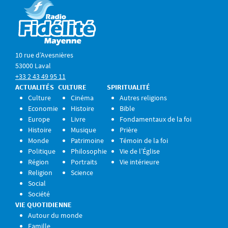
10 rue d’Avesnières
53000 Laval
+33 2 43 49 95 11
ACTUALITÉS
CULTURE
SPIRITUALITÉ
Culture
Cinéma
Autres religions
Economie
Histoire
Bible
Europe
Livre
Fondamentaux de la foi
Histoire
Musique
Prière
Monde
Patrimoine
Témoin de la foi
Politique
Philosophie
Vie de l’Église
Région
Portraits
Vie intérieure
Religion
Science
Social
Société
VIE QUOTIDIENNE
Autour du monde
Famille