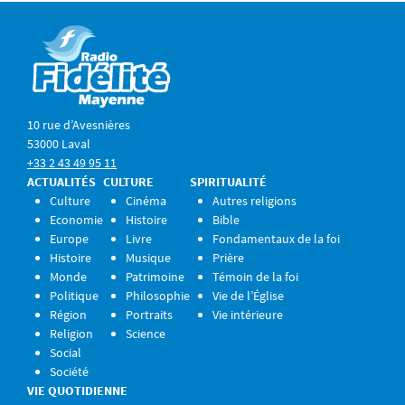
10 rue d’Avesnières
53000 Laval
+33 2 43 49 95 11
ACTUALITÉS
CULTURE
SPIRITUALITÉ
Culture
Cinéma
Autres religions
Economie
Histoire
Bible
Europe
Livre
Fondamentaux de la foi
Histoire
Musique
Prière
Monde
Patrimoine
Témoin de la foi
Politique
Philosophie
Vie de l’Église
Région
Portraits
Vie intérieure
Religion
Science
Social
Société
VIE QUOTIDIENNE