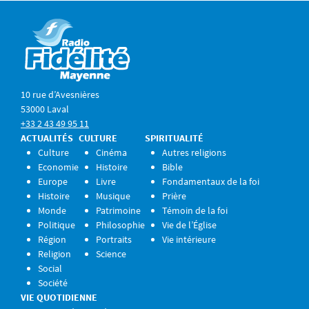
10 rue d’Avesnières
53000 Laval
+33 2 43 49 95 11
ACTUALITÉS
CULTURE
SPIRITUALITÉ
Culture
Cinéma
Autres religions
Economie
Histoire
Bible
Europe
Livre
Fondamentaux de la foi
Histoire
Musique
Prière
Monde
Patrimoine
Témoin de la foi
Politique
Philosophie
Vie de l’Église
Région
Portraits
Vie intérieure
Religion
Science
Social
Société
VIE QUOTIDIENNE