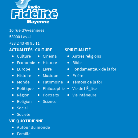
10 rue d’Avesnières
53000 Laval
+33 2 43 49 95 11
ACTUALITÉS
CULTURE
SPIRITUALITÉ
Culture
Cinéma
Autres religions
Economie
Histoire
Bible
Europe
Livre
Fondamentaux de la foi
Histoire
Musique
Prière
Monde
Patrimoine
Témoin de la foi
Politique
Philosophie
Vie de l’Église
Région
Portraits
Vie intérieure
Religion
Science
Social
Société
VIE QUOTIDIENNE
Autour du monde
Famille