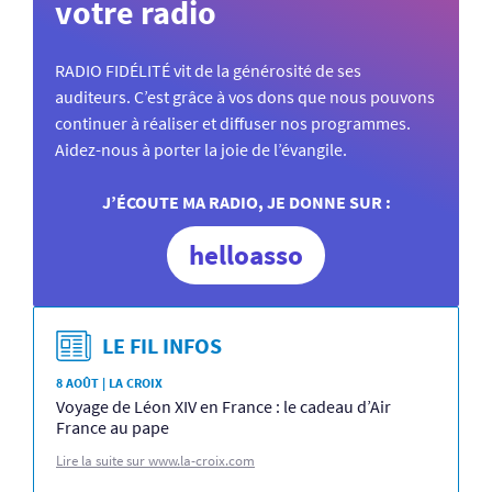
votre radio
RADIO FIDÉLITÉ vit de la générosité de ses
auditeurs. C’est grâce à vos dons que nous pouvons
continuer à réaliser et diffuser nos programmes.
Aidez-nous à porter la joie de l’évangile.
J’ÉCOUTE MA RADIO, JE DONNE SUR :
helloasso
LE FIL INFOS
8 AOÛT | LA CROIX
Voyage de Léon XIV en France : le cadeau d’Air
France au pape
Lire la suite sur www.la-croix.com