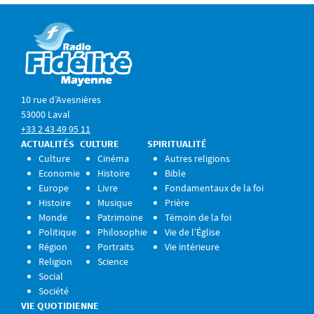
10 rue d’Avesnières
53000 Laval
+33 2 43 49 95 11
ACTUALITÉS
CULTURE
SPIRITUALITÉ
Culture
Cinéma
Autres religions
Economie
Histoire
Bible
Europe
Livre
Fondamentaux de la foi
Histoire
Musique
Prière
Monde
Patrimoine
Témoin de la foi
Politique
Philosophie
Vie de l’Église
Région
Portraits
Vie intérieure
Religion
Science
Social
Société
VIE QUOTIDIENNE