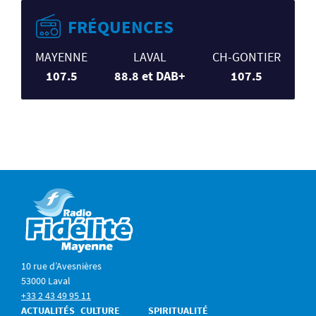
FRÉQUENCES
MAYENNE
LAVAL
CH-GONTIER
107.5
88.8 et DAB+
107.5
10 rue d’Avesnières
53000 Laval
+33 2 43 49 95 11
ACTUALITÉS
CULTURE
SPIRITUALITÉ