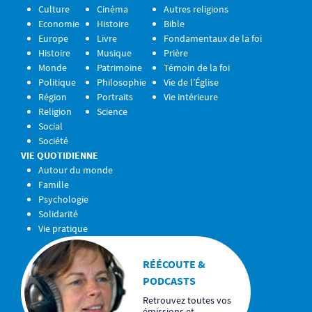
Culture
Cinéma
Autres religions
Economie
Histoire
Bible
Europe
Livre
Fondamentaux de la foi
Histoire
Musique
Prière
Monde
Patrimoine
Témoin de la foi
Politique
Philosophie
Vie de l’Église
Région
Portraits
Vie intérieure
Religion
Science
Social
Société
VIE QUOTIDIENNE
Autour du monde
Famille
Psychologie
Solidarité
Vie pratique
RÉÉCOUTE &
PODCASTS
Retrouvez toutes vos
émissions et