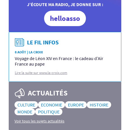
J’ÉCOUTE MA RADIO, JE DONNE SUR :
helloasso
LE FIL INFOS
8 AOÛT | LA CROIX
Voyage de Léon XIV en France : le cadeau d’Air
France au pape
Lire la suite sur www.la-croix.com
ACTUALITÉS
CULTURE
ECONOMIE
EUROPE
HISTOIRE
MONDE
POLITIQUE
Voir tous les sujets actualités