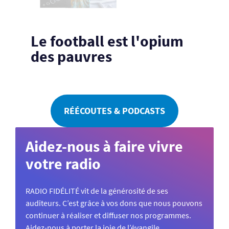
Le football est l'opium
des pauvres
RÉÉCOUTES & PODCASTS
Aidez-nous à faire vivre
votre radio
RADIO FIDÉLITÉ vit de la générosité de ses
auditeurs. C’est grâce à vos dons que nous pouvons
continuer à réaliser et diffuser nos programmes.
Aidez-nous à porter la joie de l’évangile.