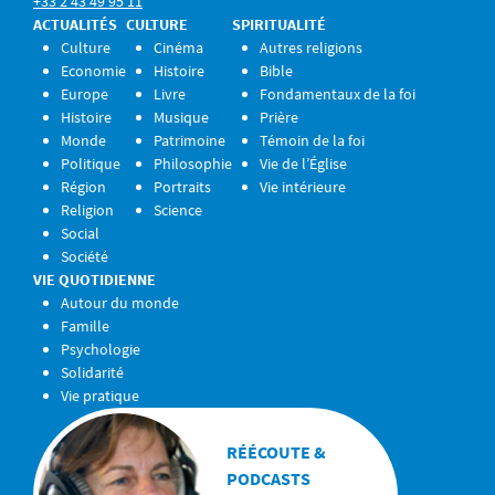
+33 2 43 49 95 11
ACTUALITÉS
CULTURE
SPIRITUALITÉ
Culture
Cinéma
Autres religions
Economie
Histoire
Bible
Europe
Livre
Fondamentaux de la foi
Histoire
Musique
Prière
Monde
Patrimoine
Témoin de la foi
Politique
Philosophie
Vie de l’Église
Région
Portraits
Vie intérieure
Religion
Science
Social
Société
VIE QUOTIDIENNE
Autour du monde
Famille
Psychologie
Solidarité
Vie pratique
RÉÉCOUTE &
PODCASTS