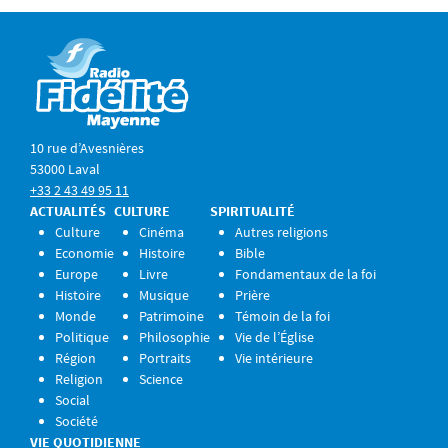
10 rue d’Avesnières
53000 Laval
+33 2 43 49 95 11
ACTUALITÉS
CULTURE
SPIRITUALITÉ
Culture
Cinéma
Autres religions
Economie
Histoire
Bible
Europe
Livre
Fondamentaux de la foi
Histoire
Musique
Prière
Monde
Patrimoine
Témoin de la foi
Politique
Philosophie
Vie de l’Église
Région
Portraits
Vie intérieure
Religion
Science
Social
Société
VIE QUOTIDIENNE