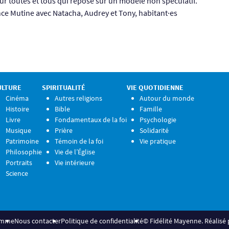
r toutes et tous qui repose sur un modèle non spéculatif.
ce Mutine avec Natacha, Audrey et Tony, habitant·es
ULTURE
SPIRITUALITÉ
VIE QUOTIDIENNE
Cinéma
Autres religions
Autour du monde
Histoire
Bible
Famille
Livre
Fondamentaux de la foi
Psychologie
Musique
Prière
Solidarité
Patrimoine
Témoin de la foi
Vie pratique
Philosophie
Vie de l’Église
Portraits
Vie intérieure
Science
amme
Nous contacter
Politique de confidentialité
© Fidélité Mayenne. Réalisé