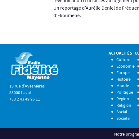
revendication d’un accès au logement pou
Un reportage d’Aurélie Deniel de Fréquen
d’Ekoumène.
ACTUALITÉS
C
Culture
Economie
Europe
Histoire
Monde
10 rue d’Avesnières
Politique
53000 Laval
Région
+33 2 43 49 95 11
Religion
Social
Société
Notre progr