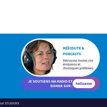
RÉÉCOUTE &
PODCASTS
Retrouvez toutes vos
émissions et
chroniques préférées.
JE SOUTIENS MA RADIO ET
helloasso
DONNE SUR :
 par STUDIOV3