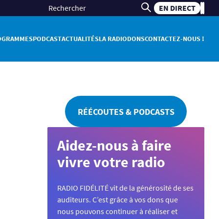
EN DIRECT
OGRAMMES
PODCAST
ACTUALITÉS
LA RADIO
DONS
CONTACTEZ-NOUS !
RÉÉCOUTES & PODCASTS
Aidez-nous à faire
vivre votre radio
RADIO FIDÉLITÉ vit de la générosité de ses
auditeurs. C’est grâce à vos dons que
nous pouvons continuer à réaliser et