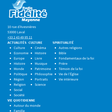
10 rue d’Avesnières
53000 Laval
+33 2 43 49 95 11
ACTUALITÉS
CULTURE
SPIRITUALITÉ
Culture
Cinéma
Autres religions
Economie
Histoire
Bible
Europe
Livre
Fondamentaux de la foi
Histoire
Musique
Prière
Monde
Patrimoine
Témoin de la foi
Politique
Philosophie
Vie de l’Église
Région
Portraits
Vie intérieure
Religion
Science
Social
Société
VIE QUOTIDIENNE
Autour du monde
Famille