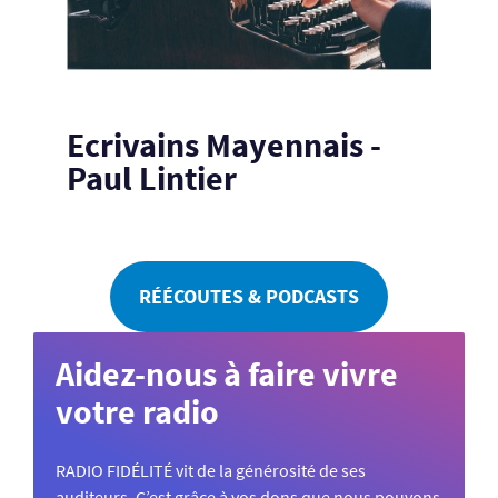
Ecrivains Mayennais -
Paul Lintier
RÉÉCOUTES & PODCASTS
Aidez-nous à faire vivre
votre radio
RADIO FIDÉLITÉ vit de la générosité de ses
auditeurs. C’est grâce à vos dons que nous pouvons