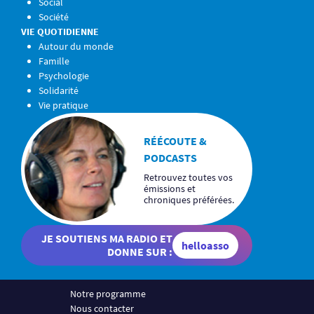
Social
Société
VIE QUOTIDIENNE
Autour du monde
Famille
Psychologie
Solidarité
Vie pratique
RÉÉCOUTE &
PODCASTS
Retrouvez toutes vos
émissions et
chroniques préférées.
JE SOUTIENS MA RADIO ET
helloasso
DONNE SUR :
Notre programme
Nous contacter