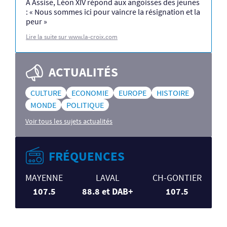
À Assise, Léon XIV répond aux angoisses des jeunes
: « Nous sommes ici pour vaincre la résignation et la
peur »
Lire la suite sur www.la-croix.com
ACTUALITÉS
CULTURE
ECONOMIE
EUROPE
HISTOIRE
MONDE
POLITIQUE
Voir tous les sujets actualités
FRÉQUENCES
MAYENNE
LAVAL
CH-GONTIER
107.5
88.8 et DAB+
107.5