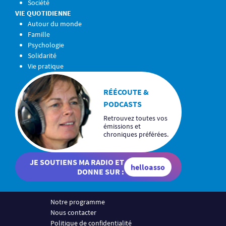
Société
VIE QUOTIDIENNE
Autour du monde
Famille
Psychologie
Solidarité
Vie pratique
RÉÉCOUTE &
PODCASTS
Retrouvez toutes vos
émissions et
chroniques préférées.
JE SOUTIENS MA RADIO ET
helloasso
DONNE SUR :
Notre programme
Nous contacter
Politique de confidentialité