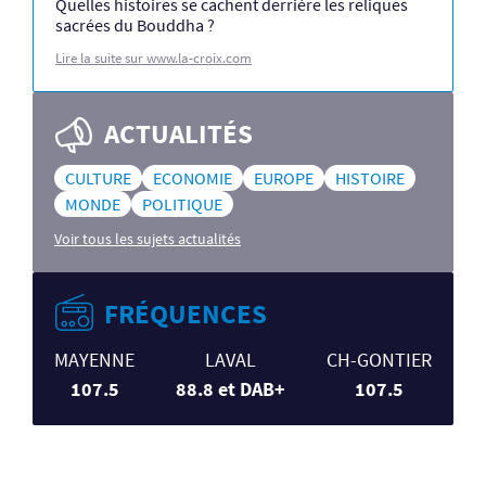
Quelles histoires se cachent derrière les reliques
sacrées du Bouddha ?
Lire la suite sur www.la-croix.com
ACTUALITÉS
CULTURE
ECONOMIE
EUROPE
HISTOIRE
MONDE
POLITIQUE
Voir tous les sujets actualités
FRÉQUENCES
MAYENNE
LAVAL
CH-GONTIER
107.5
88.8 et DAB+
107.5