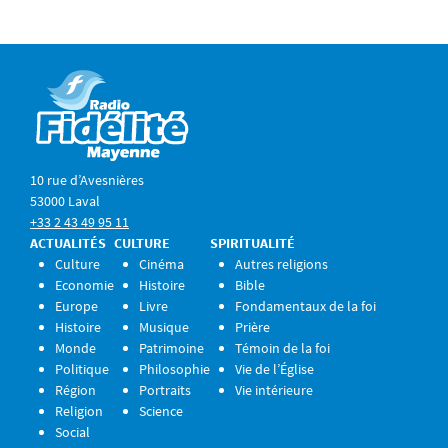
10 rue d’Avesnières
53000 Laval
+33 2 43 49 95 11
ACTUALITÉS
CULTURE
SPIRITUALITÉ
Culture
Cinéma
Autres religions
Economie
Histoire
Bible
Europe
Livre
Fondamentaux de la foi
Histoire
Musique
Prière
Monde
Patrimoine
Témoin de la foi
Politique
Philosophie
Vie de l’Église
Région
Portraits
Vie intérieure
Religion
Science
Social