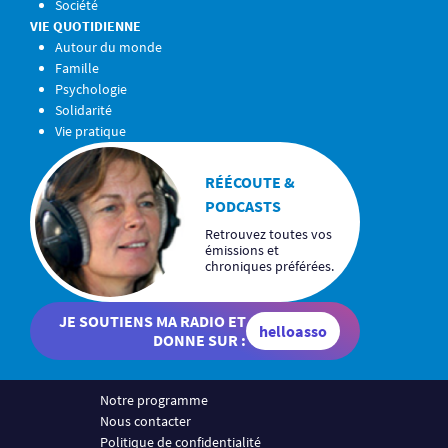
Société
VIE QUOTIDIENNE
Autour du monde
Famille
Psychologie
Solidarité
Vie pratique
RÉÉCOUTE &
PODCASTS
Retrouvez toutes vos
émissions et
chroniques préférées.
JE SOUTIENS MA RADIO ET
helloasso
DONNE SUR :
Notre programme
Nous contacter
Politique de confidentialité