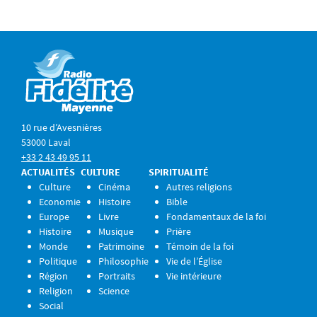
10 rue d’Avesnières
53000 Laval
+33 2 43 49 95 11
ACTUALITÉS
CULTURE
SPIRITUALITÉ
Culture
Cinéma
Autres religions
Economie
Histoire
Bible
Europe
Livre
Fondamentaux de la foi
Histoire
Musique
Prière
Monde
Patrimoine
Témoin de la foi
Politique
Philosophie
Vie de l’Église
Région
Portraits
Vie intérieure
Religion
Science
Social