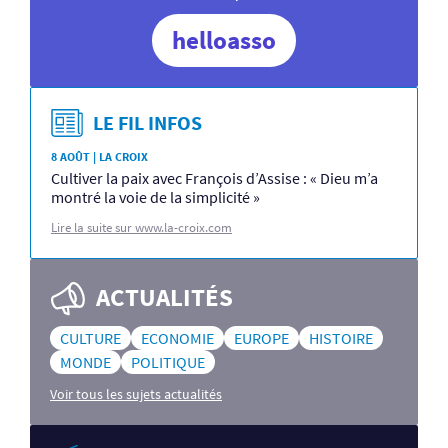
helloasso
LE FIL INFOS
8 AOÛT | LA CROIX
Cultiver la paix avec François d’Assise : « Dieu m’a
montré la voie de la simplicité »
Lire la suite sur www.la-croix.com
ACTUALITÉS
CULTURE
ECONOMIE
EUROPE
HISTOIRE
MONDE
POLITIQUE
Voir tous les sujets actualités