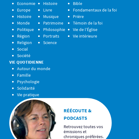
Economie
Histoire
Bible
Europe
Livre
Fondamentaux de la foi
Histoire
Musique
Prière
Monde
Patrimoine
Témoin de la foi
Politique
Philosophie
Vie de l’Église
Région
Portraits
Vie intérieure
Religion
Science
Social
Société
VIE QUOTIDIENNE
Autour du monde
Famille
Psychologie
Solidarité
Vie pratique
RÉÉCOUTE &
PODCASTS
Retrouvez toutes vos
émissions et
chroniques préférées.