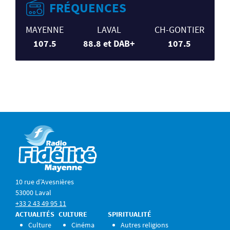
FRÉQUENCES
MAYENNE
LAVAL
CH-GONTIER
107.5
88.8 et DAB+
107.5
10 rue d’Avesnières
53000 Laval
+33 2 43 49 95 11
ACTUALITÉS
CULTURE
SPIRITUALITÉ
Culture
Cinéma
Autres religions